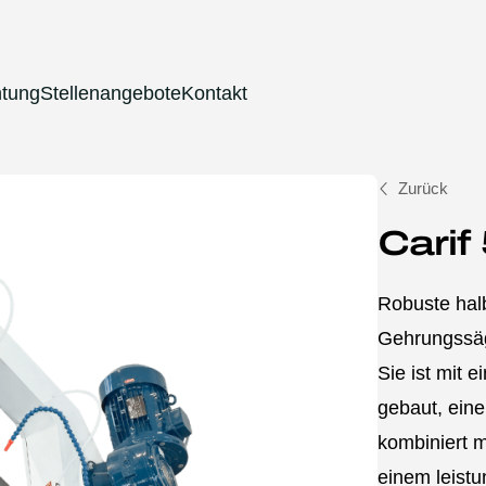
htung
Stellenangebote
Kontakt
Zurück
Carif
Robuste hal
Gehrungssäg
Sie ist mit 
gebaut, ein
kombiniert m
einem leistu