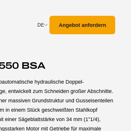
Angebot anfordern
DE
Deutsch
English
Français
 550 BSA
Nederlands
bautomatische hydraulische Doppel-
e, entwickelt zum Schneiden großer Abschnitte.
einer massiven Grundstruktur und Gusseisenteilen
em in einem Stück geschweißten Stahlkopf
it einer Sägeblattstärke von 34 mm (1”1/4),
ngsstarken Motor mit Getriebe für maximale