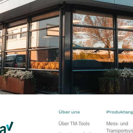
Über uns
Produktan
Über TM-Tools
Mess- und
Transportsy