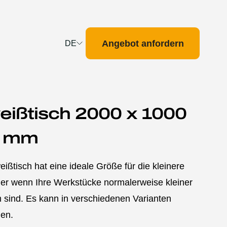
Angebot anfordern
DE
Deutsch
English
Français
ißtisch 2000 x 1000
Nederlands
0 mm
ißtisch hat eine ideale Größe für die kleinere
der wenn Ihre Werkstücke normalerweise kleiner
 sind. Es kann in verschiedenen Varianten
den.