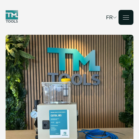
FR
Deutsch
English
Français
Nederlands