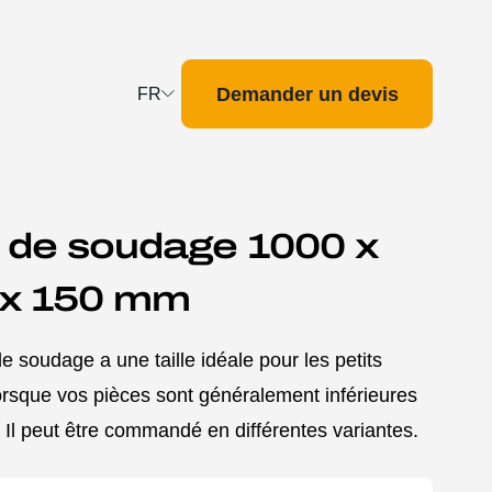
Demander un devis
FR
Deutsch
English
Français
 de soudage 1000 x
Nederlands
 x 150 mm
de soudage a une taille idéale pour les petits
lorsque vos pièces sont généralement inférieures
Il peut être commandé en différentes variantes.