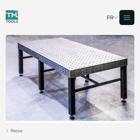
FR
Deutsch
English
Français
Nederlands
Retour