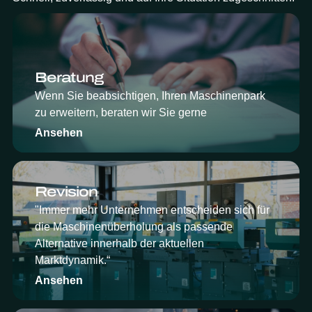
Beratung
Wenn Sie beabsichtigen, Ihren Maschinenpark
zu erweitern, beraten wir Sie gerne
Ansehen
Revision
"Immer mehr Unternehmen entscheiden sich für
die Maschinenüberholung als passende
Alternative innerhalb der aktuellen
Marktdynamik.“
Ansehen