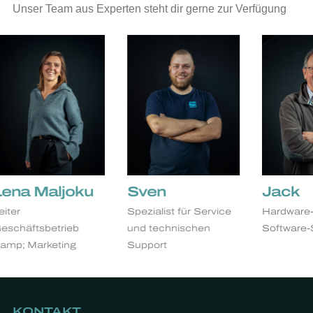
Unser Team aus Experten steht dir gerne zur Verfügung
a Maljoku
Sven
Jack
Spezialist für Service
Hardware- un
äftsbetrieb
und technischen
Software-Spezi
 Marketing
Support
KONTAKT