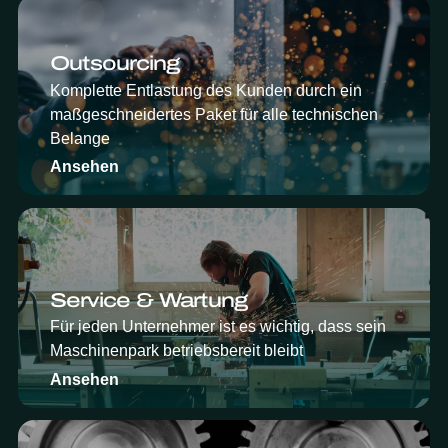
Outsourcing
Komplette Entlastung des Kunden durch ein
maßgeschneidertes Paket für alle technischen
Belange
Ansehen
Service & Wartung
Für jeden Unternehmer ist es wichtig, dass sein
Maschinenpark betriebsbereit bleibt
Ansehen