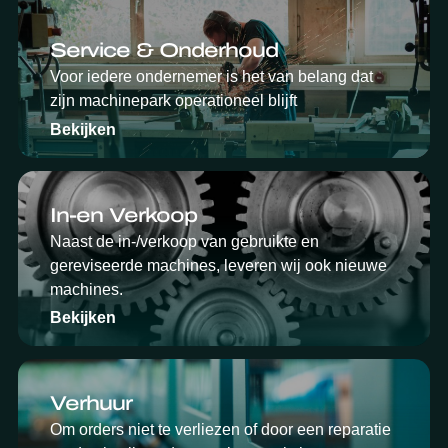
Service & Onderhoud
Voor iedere ondernemer is het van belang dat
zijn machinepark operationeel blijft
Bekijken
In-en Verkoop
Naast de in-/verkoop van gebruikte en
gereviseerde machines, leveren wij ook nieuwe
machines.
Bekijken
Verhuur
Om orders niet te verliezen of door een reparatie