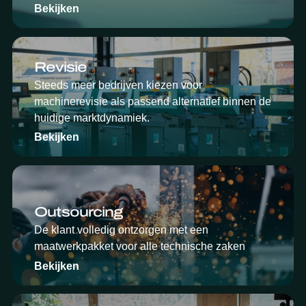
Bekijken
Revisie
Steeds meer bedrijven kiezen voor
machinerevisie als passend alternatief binnen de
huidige marktdynamiek.
Bekijken
Outsourcing
De klant volledig ontzorgen met een
maatwerkpakket voor alle technische zaken
Bekijken