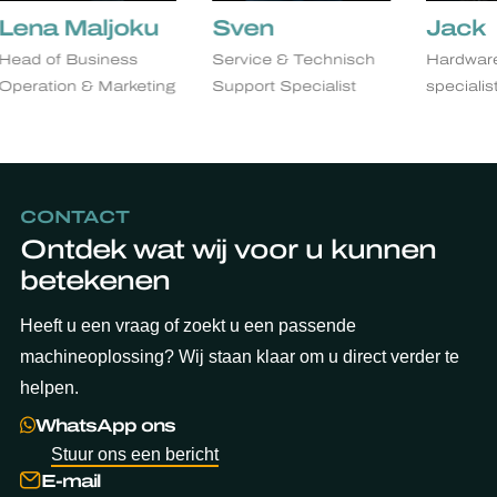
na Maljoku
Sven
Jack
d of Business
Service & Technisch
Hardware & 
ration & Marketing
Support Specialist
specialist
CONTACT
Ontdek wat wij voor u kunnen
betekenen
Heeft u een vraag of zoekt u een passende
machineoplossing? Wij staan klaar om u direct verder te
helpen.
WhatsApp ons
Stuur ons een bericht
E-mail