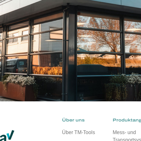
Über uns
Produktan
Über TM-Tools
Mess- und
Transportsy