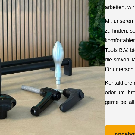
arbeiten, wi
Mit unserem 
zu finden, s
komfortable
Tools B.V. b
die sowohl l
für untersc
Kontaktieren
oder um Ihre
gerne bei al
Angebot