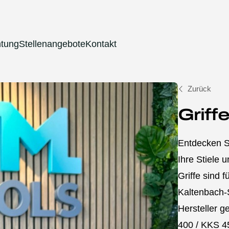
htung
Stellenangebote
Kontakt
Zurück
Griff
Entdecken Si
Ihre Stiele 
Griffe sind 
Kaltenbach
Hersteller g
400 / KKS 4