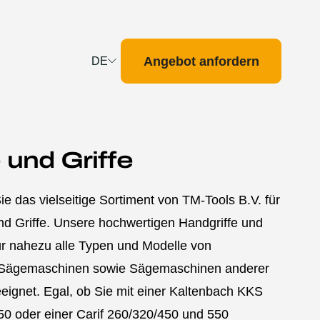
Angebot anfordern
DE
Deutsch
English
Français
e und Griffe
Nederlands
e das vielseitige Sortiment von TM-Tools B.V. für
und Griffe. Unsere hochwertigen Handgriffe und
für nahezu alle Typen und Modelle von
-Sägemaschinen sowie Sägemaschinen anderer
eeignet. Egal, ob Sie mit einer Kaltenbach KKS
50 oder einer Carif 260/320/450 und 550