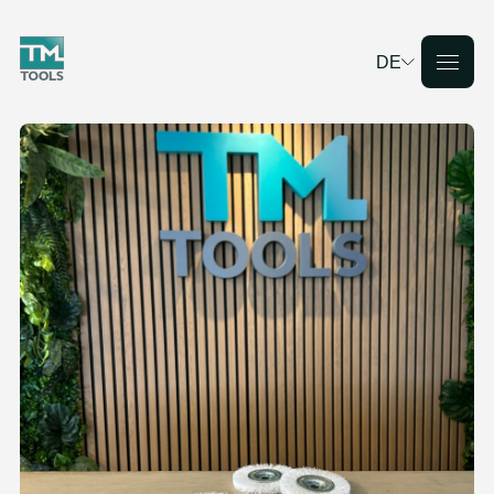
DE
Deutsch
English
Français
Nederlands