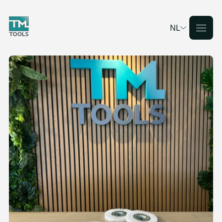
NL
Deutsch
English
Français
Nederlands