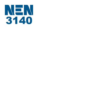
Over ons
Over TM-Tools
Offerte aanvragen
Vacatures
Contact
Productaanbod
Meet-en transportsystemen
Kaltenbach
Carif
Spare parts