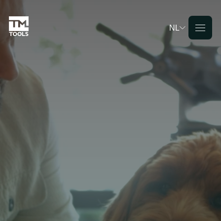
NL
Deutsch
English
Français
Nederlands