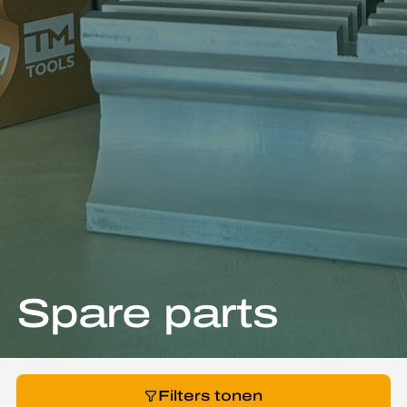
Spare parts
Filters tonen