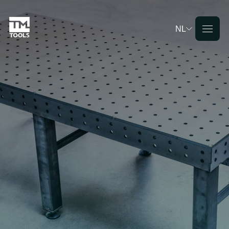
NL
Deutsch
English
Français
Nederlands