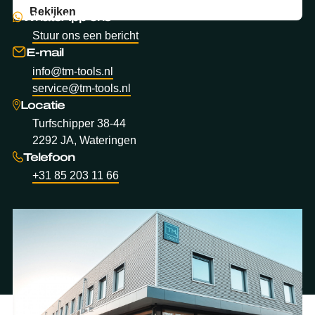
Bekijken
WhatsApp ons
Stuur ons een bericht
E-mail
info@tm-tools.nl
service@tm-tools.nl
Locatie
Turfschipper 38-44
2292 JA, Wateringen
Telefoon
+31 85 203 11 66