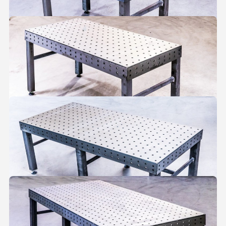
Lastafel 1000 x 1000 x 150 mm
Deze lastafel heeft een compact formaat, ideaal
voor kleinere werkplaatsen en werkstukken.
Bekijken
Lastafel 1500 x 800 x 150 mm
Deze lastafel is ideaal voor kleinere werkplaatsen
en werkstukken tot 1500 mm.
Bekijken
Lastafel 2000 x 1000 x 150 mm
Deze lastafel is ideaal voor werkplaatsen en
werkstukken tot 2000 mm, in varianten
beschikbaar.