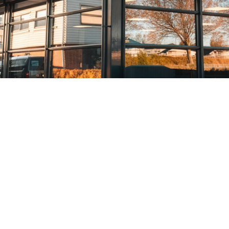
Over ons
Productaa
Over TM-Tools
Meet-en
transportsy
Offerte aanvragen
Kaltenbach
Vacatures
Carif