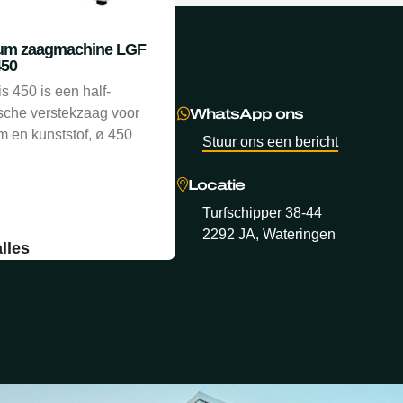
um zaagmachine LGF
450
s 450 is een half-
WhatsApp ons
sche verstekzaag voor
u
m en kunststof, ø 450
Stuur ons een bericht
Locatie
Turfschipper 38-44
ineoplossing?
2292 JA, Wateringen
alles