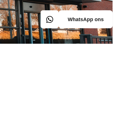
WhatsApp ons
nbod
Volg ons
Facebook
stemen
LinkedIn
Instagram