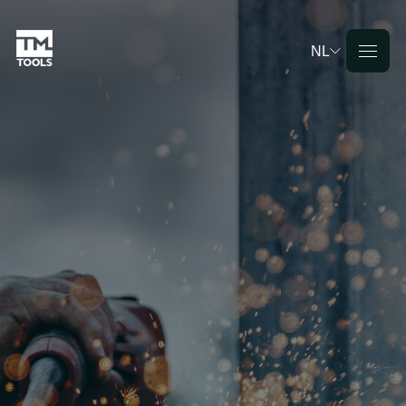
NL
Deutsch
English
Français
Nederlands