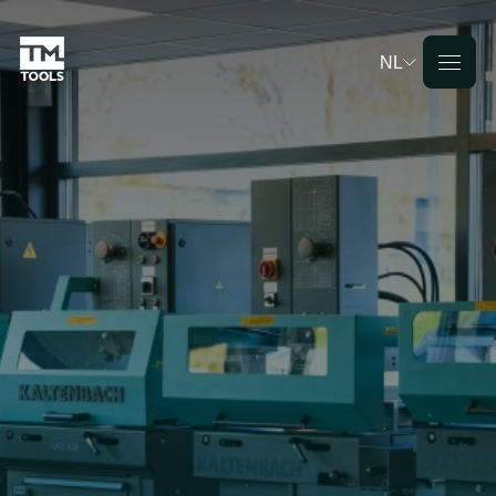
NL
Deutsch
English
Français
Nederlands