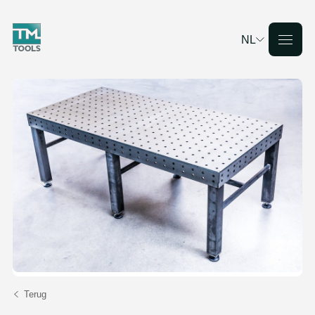
NL
Deutsch
English
Français
Nederlands
Terug