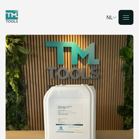
NL
Deutsch
English
Français
Nederlands