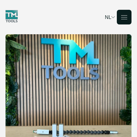
NL
Deutsch
English
Français
Nederlands