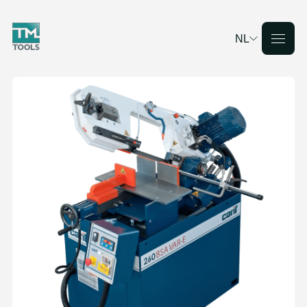
NL
Deutsch
English
Français
Nederlands