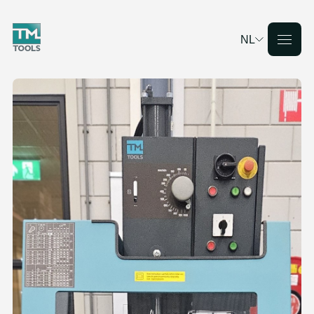
NL
Deutsch
English
Français
Nederlands