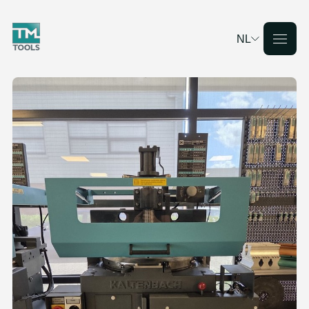
NL
Deutsch
English
Français
Nederlands